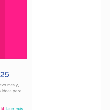
025
uevo mes y,
s ideas para
Leer más