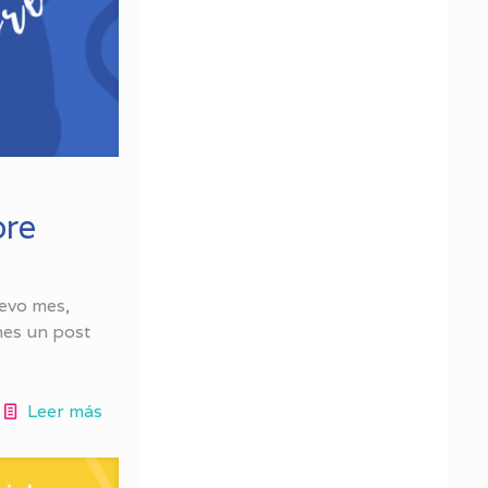
bre
uevo mes,
nes un post
Leer más