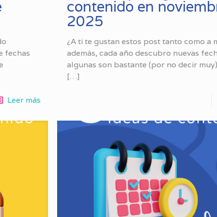
e
contenido en noviemb
2025
do
¿A ti te gustan estos post tanto como a 
e fechas
además, cada año descubro nuevas fech
e
algunas son bastante (por no decir muy)
[…]
Leer más