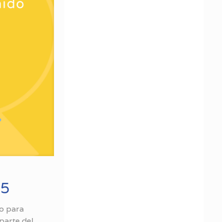
25
o para
parte del