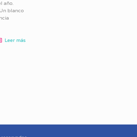
l año.
 Un blanco
ncia
Leer más