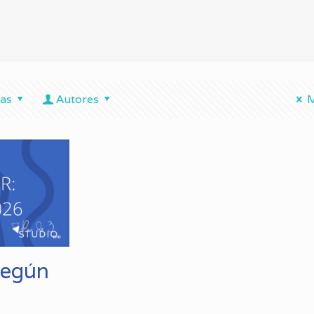
tas
Autores
M
según