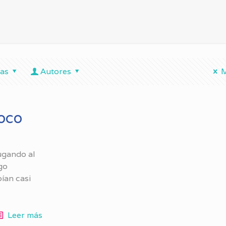
tas
Autores
M
loco
ugando al
go
ían casi
Leer más