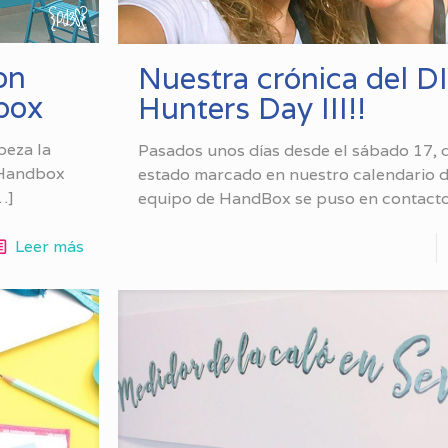
on
Nuestra crónica del D
box
Hunters Day III!!
beza la
Pasados unos días desde el sábado 17, 
o Handbox
estado marcado en nuestro calendario d
…]
equipo de HandBox se puso en contact
Leer más