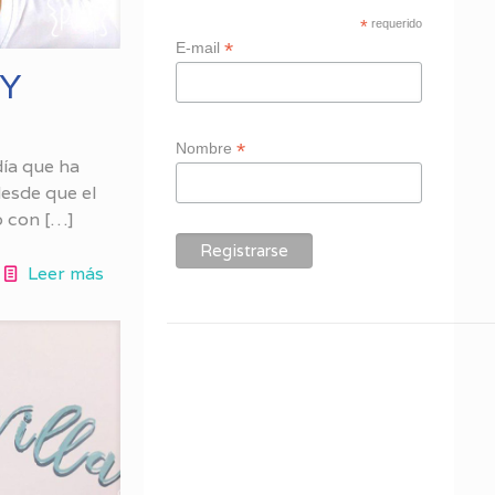
*
requerido
*
E-mail
IY
*
Nombre
día que ha
esde que el
o con
[…]
Leer más