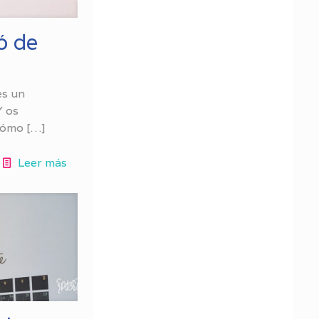
ó de
es un
Y os
cómo
[…]
Leer más