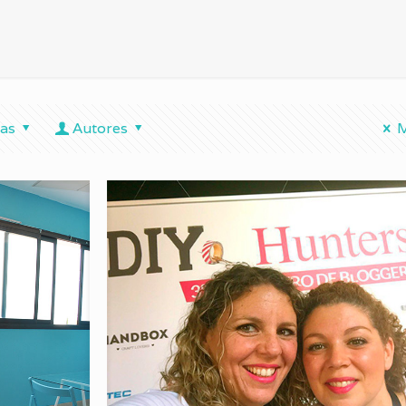
tas
Autores
M