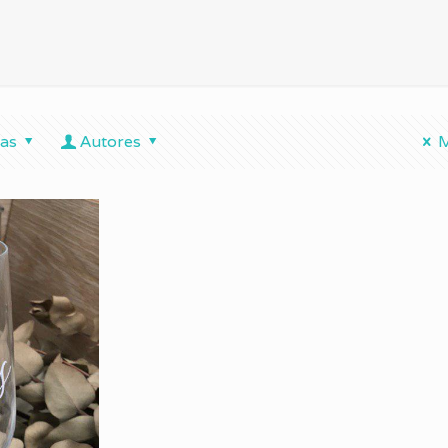
tas
Autores
M