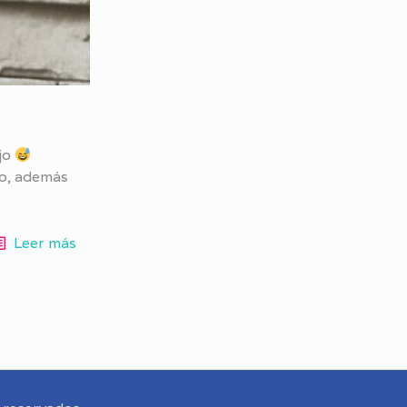
ajo
to, además
Leer más