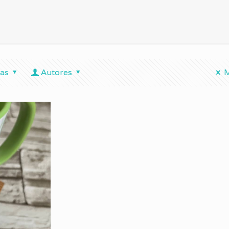
tas
Autores
M