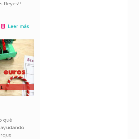
s Reyes!!
Leer más
o qué
r ayudando
orque