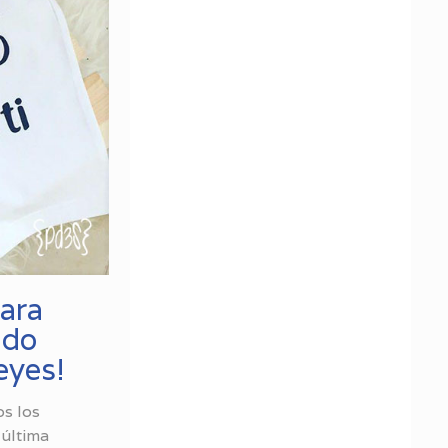
para
ado
eyes!
s los
 última