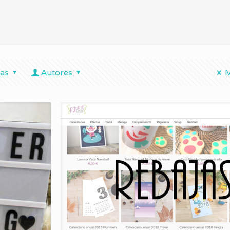
tas
Autores
M