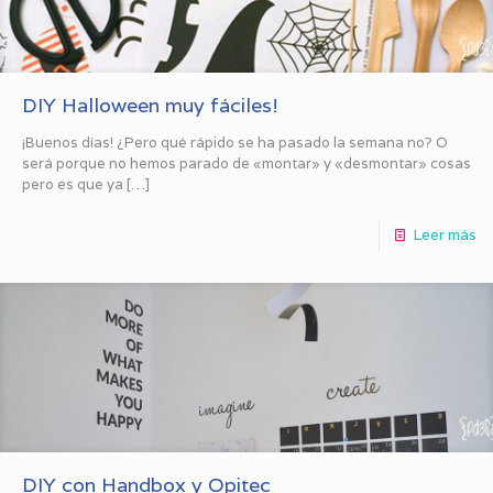
DIY Halloween muy fáciles!
¡Buenos días! ¿Pero qué rápido se ha pasado la semana no? O
será porque no hemos parado de «montar» y «desmontar» cosas
pero es que ya
[…]
Leer más
DIY con Handbox y Opitec