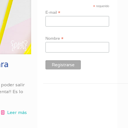
*
requerido
*
E-mail
*
Nombre
ara
l poder salir
nta!! Es lo
Leer más