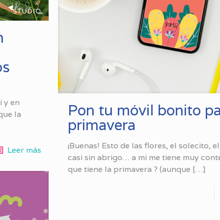
n
n
os
í y en
Pon tu móvil bonito p
que la
primavera
¡Buenas! Esto de las flores, el solecito, e
Leer más
casi sin abrigo… a mi me tiene muy conte
que tiene la primavera ? (aunque
[…]