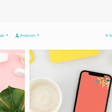
tas
Autores
M