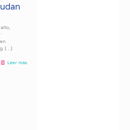
yudan
 año,
y
ten
g.
[…]
Leer más