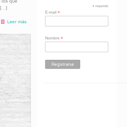
 los que
*
requerido
[…]
*
E-mail
Leer más
*
Nombre