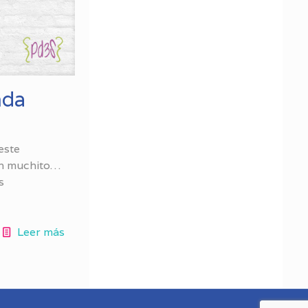
nda
este
un muchito…
s
Leer más