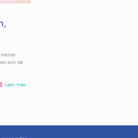
n,
a mente
nes son de
Leer más