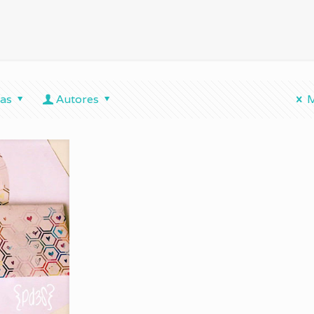
tas
Autores
M