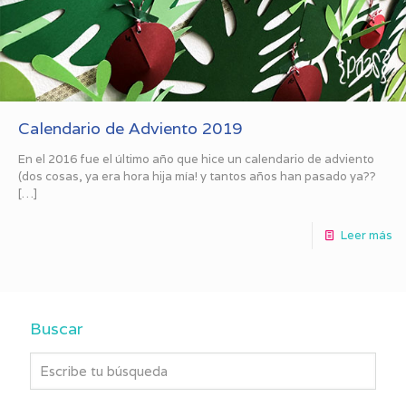
Calendario de Adviento 2019
En el 2016 fue el último año que hice un calendario de adviento
(dos cosas, ya era hora hija mía! y tantos años han pasado ya??
[…]
Leer más
Buscar