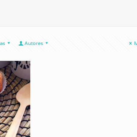
tas
Autores
M