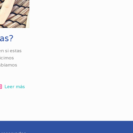
zas?
n si estas
hicimos
habíamos
Leer más