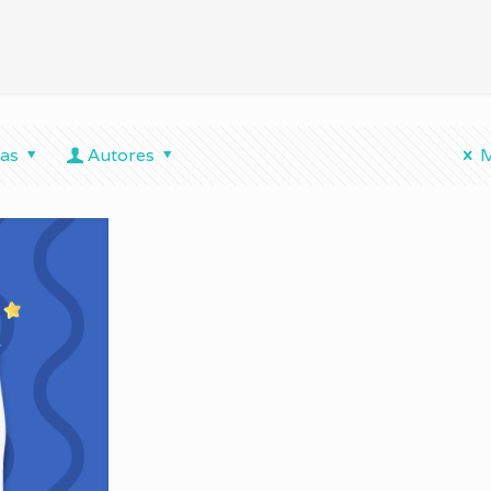
tas
Autores
M