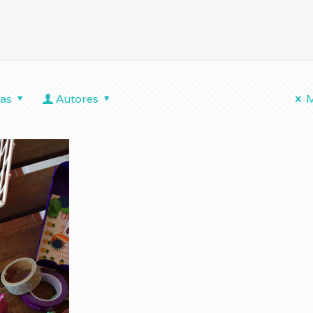
tas
Autores
M