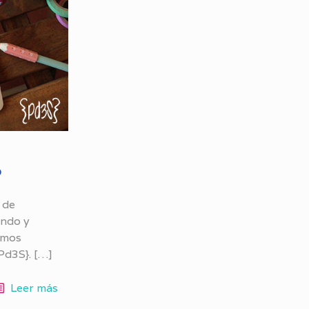
?
 de
endo y
emos
Pd3S}.
[…]
Leer más