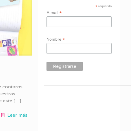
*
requerido
*
E-mail
*
Nombre
á
e contaros
uestras
e este
[…]
Leer más