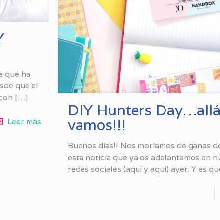
Y
a que ha
sde que el
 con
[…]
DIY Hunters Day…all
vamos!!!
Leer más
Buenos días!! Nos moríamos de ganas d
esta noticia que ya os adelantamos en n
redes sociales (aquí y aquí) ayer. Y es qu