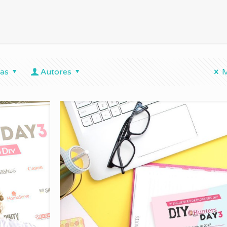
tas
Autores
M