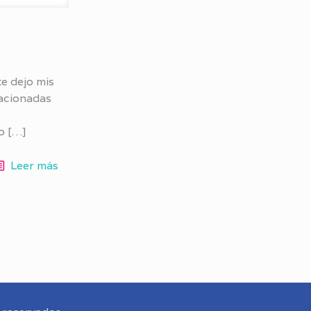
te dejo mis
lacionadas
o
[…]
Leer más