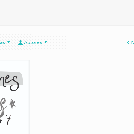
tas
Autores
M