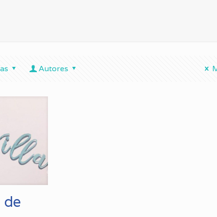
tas
Autores
M
ó de