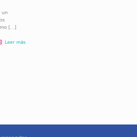
s un
 os
ómo
[…]
Leer más