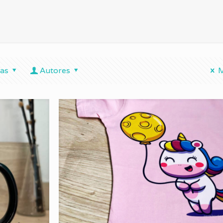
tas
Autores
M