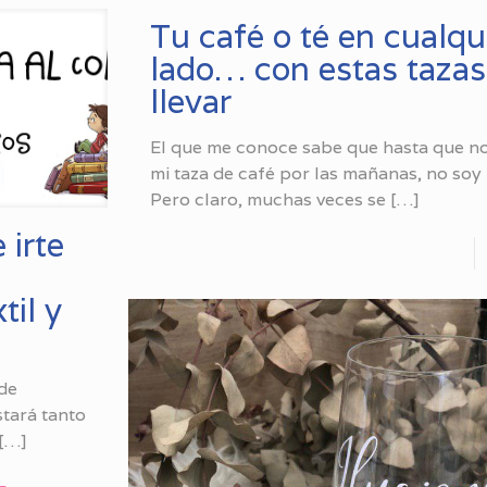
Tu café o té en cualqu
lado… con estas tazas
llevar
El que me conoce sabe que hasta que n
mi taza de café por las mañanas, no soy
Pero claro, muchas veces se
[…]
 irte
til y
 de
stará tanto
[…]