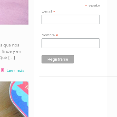
*
requerido
*
E-mail
*
Nombre
as que nos
finde y en
¿Qué
[…]
Leer más