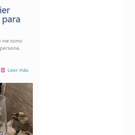
ier
 para
o me tomo
 persona.
Leer más