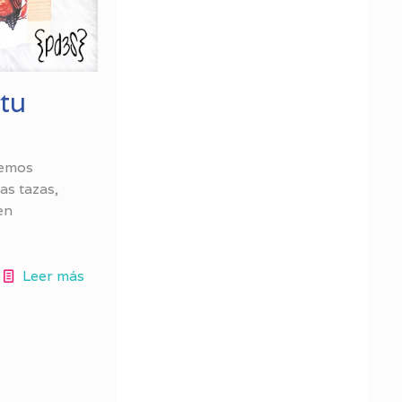
 tu
hemos
as tazas,
en
Leer más