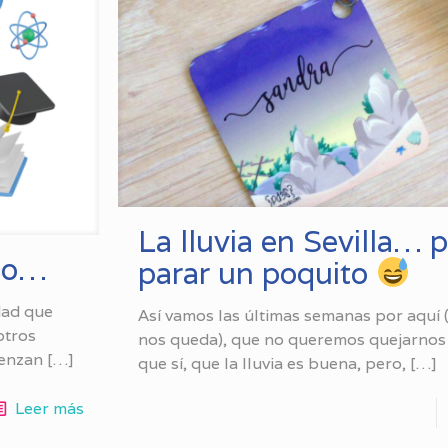
La lluvia en Sevilla… 
rso…
parar un poquito
rdad que
Así vamos las últimas semanas por aquí (
otros
nos queda), que no queremos quejarnos
ienzan
[…]
que sí, que la lluvia es buena, pero,
[…]
Leer más