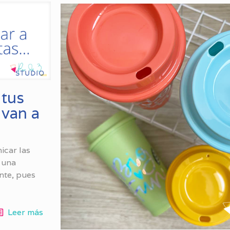
 tus
 van a
icar las
 una
ente, pues
Leer más