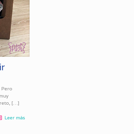
ir
. Pero
 muy
reto,
[…]
Leer más