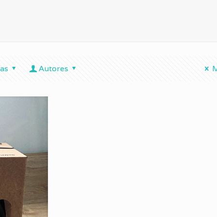
tas
Autores
M