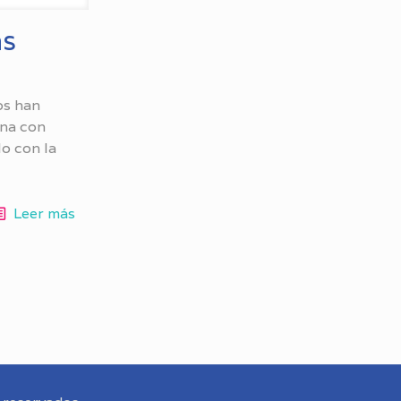
ás
os han
ana con
lo con la
Leer más