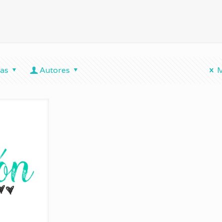
tas
Autores
M