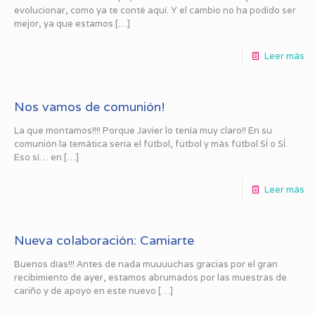
evolucionar, como ya te conté aquí. Y el cambio no ha podido ser
mejor, ya que estamos
[…]
Leer más
Nos vamos de comunión!
La que montamos!!!! Porque Javier lo tenía muy claro!! En su
comunión la temática sería el fútbol, fútbol y más fútbol SÍ o SÍ.
Eso sí… en
[…]
Leer más
Nueva colaboración: Camiarte
Buenos días!!! Antes de nada muuuuchas gracias por el gran
recibimiento de ayer, estamos abrumados por las muestras de
cariño y de apoyo en este nuevo
[…]