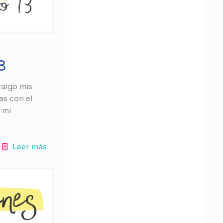
3
raigo mis
s con el
 mi
Leer más