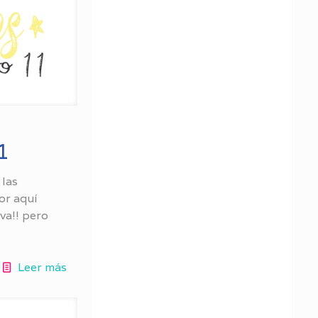
1
 las
or aquí
va!! pero
Leer más