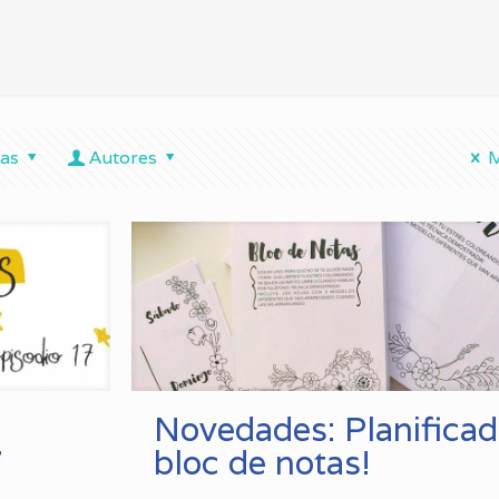
tas
Autores
M
Novedades: Planificad
7
bloc de notas!