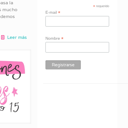
asa la
*
requerido
os mucho
*
E-mail
podemos
Leer más
*
Nombre