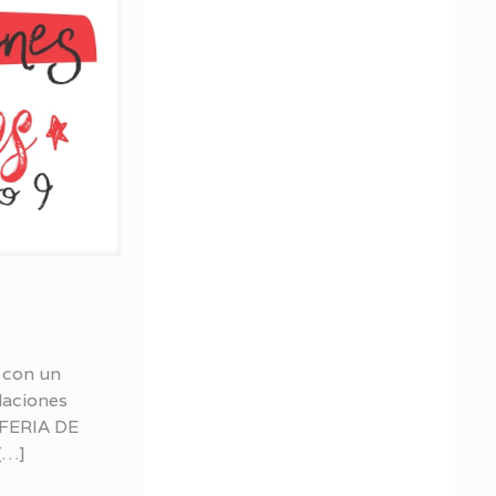
a con un
daciones
 FERIA DE
[…]