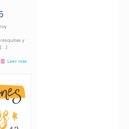
5
muy
resquitas y
[…]
Leer más