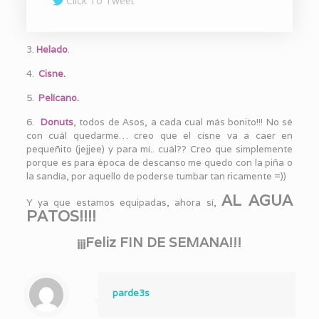
Click To Tweet
3.
Helado
.
4.
Cisne.
5.
Pelícano.
6.
Donuts
, todos de Asos, a cada cual más bonito!!! No sé
con cuál quedarme… creo que el cisne va a caer en
pequeñito (jejjee) y para mí.. cuál?? Creo que simplemente
porque es para época de descanso me quedo con la piña o
la sandía, por aquello de poderse tumbar tan ricamente =))
AL AGUA
Y ya que estamos equipadas, ahora sí,
PATOS!!!!
¡¡¡Feliz FIN DE SEMANA!!!
parde3s