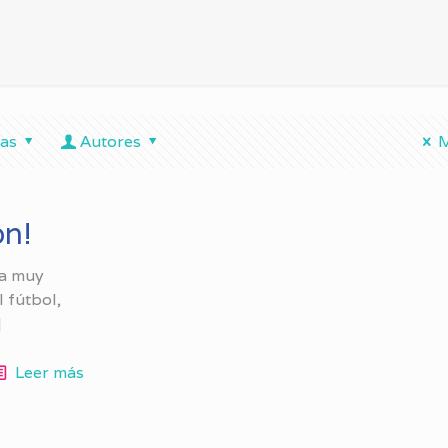
tas
Autores
M
ón!
ía muy
l fútbol,
]
Leer más