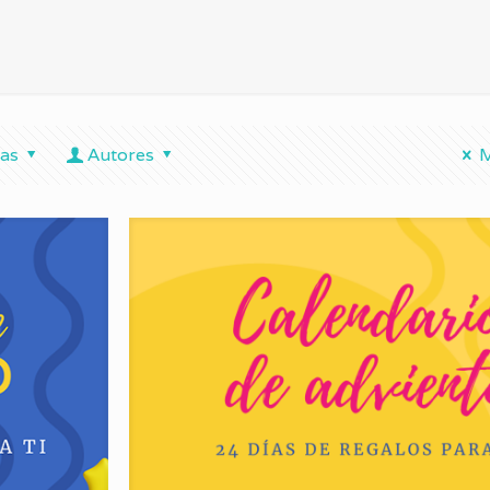
tas
Autores
M