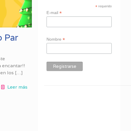
*
requerido
*
E-mail
o Par
*
Nombre
ste
a encantar!!
 en los
[…]
Leer más