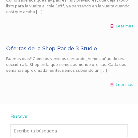
Como sabemos que hay padres muy previsores, que dejan todo
listo para la vuelta al cole (ufff, ya pensando en la vuelta cuando
casi que acaba
[…]
Leer más
Ofertas de la Shop Par de 3 Studio
Buenos días!! Como os venimos contando, hemos añadido una
sección a la Shop en la que iremos poniendo ofertas. Cada dos
semanas aproximadamente, iremos subiendo un
[…]
Leer más
Buscar