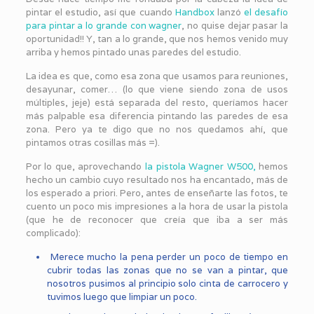
pintar el estudio, así que cuando
Handbox
lanzó
el desafío
para pintar a lo grande con wagner
, no quise dejar pasar la
oportunidad!! Y, tan a lo grande, que nos hemos venido muy
arriba y hemos pintado unas paredes del estudio.
La idea es que, como esa zona que usamos para reuniones,
desayunar, comer… (lo que viene siendo zona de usos
múltiples, jeje) está separada del resto, queríamos hacer
más palpable esa diferencia pintando las paredes de esa
zona. Pero ya te digo que no nos quedamos ahí, que
pintamos otras cosillas más =).
Por lo que, aprovechando
la pistola Wagner W500,
hemos
hecho un cambio cuyo resultado nos ha encantado, más de
los esperado a priori. Pero, antes de enseñarte las fotos, te
cuento un poco mis impresiones a la hora de usar la pistola
(que he de reconocer que creía que iba a ser más
complicado):
Merece mucho la pena perder un poco de tiempo en
cubrir todas las zonas que no se van a pintar, que
nosotros pusimos al principio solo cinta de carrocero y
tuvimos luego que limpiar un poco.