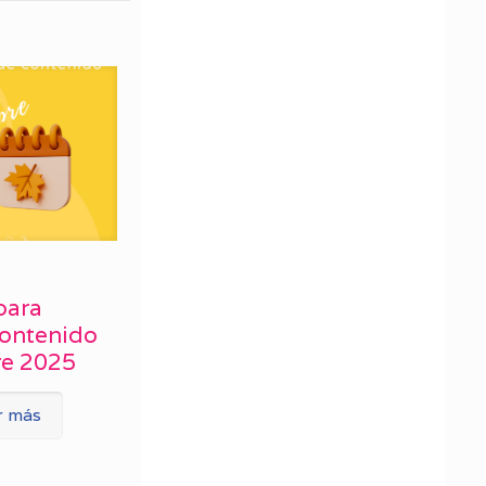
para
contenido
re 2025
r más