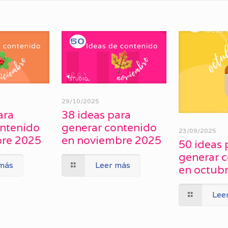
29/10/2025
ara
38 ideas para
ontenido
generar contenido
23/09/2025
bre 2025
en noviembre 2025
50 ideas 
generar 
 más
Leer más
en octub
Lee