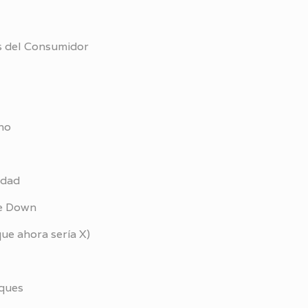
s del Consumidor
ano
idad
de Down
ue ahora sería X)
sques