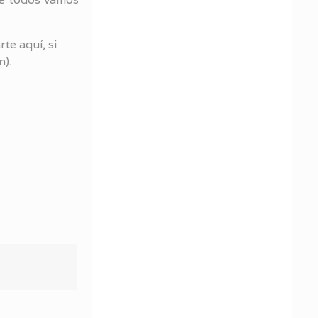
te aquí, si
n).