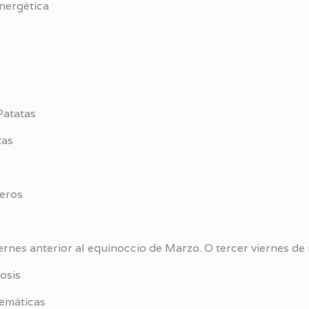
Energética
Patatas
zas
teros
ernes anterior al equinoccio de Marzo. O tercer viernes de
osis
temáticas