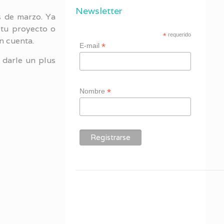
Newsletter
s de marzo. Ya
tu proyecto o
*
requerido
n cuenta.
*
E-mail
 darle un plus
*
Nombre