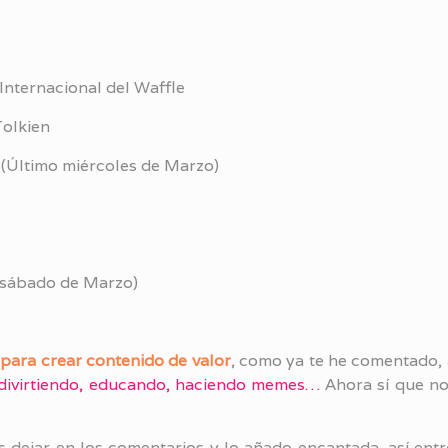
Internacional del Waffle
Tolkien
 (Último miércoles de Marzo)
o sábado de Marzo)
para crear contenido de valor
, como ya te he comentado,
divirtiendo, educando, haciendo memes…
Ahora sí que no
 dejar en los comentarios y lo añado encantada, así ent