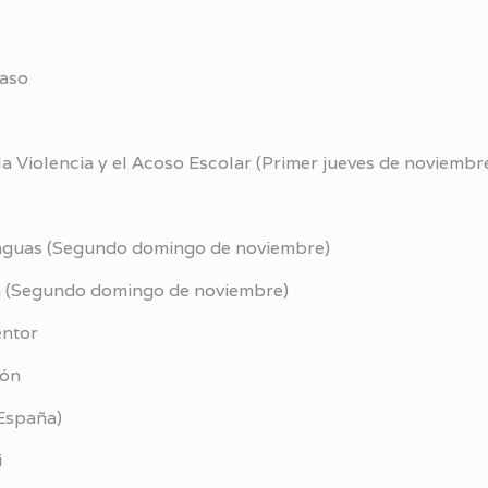
yaso
la Violencia y el Acoso Escolar (Primer jueves de noviembr
enguas (Segundo domingo de noviembre)
ia (Segundo domingo de noviembre)
entor
ión
 España)
i