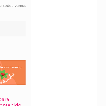
re todos vamos
para
contenido