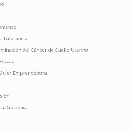
ad
lamenco
a Tolerancia
iminación del Cáncer de Cuello Uterino
 Mouse
a Mujer Emprendedora
isión
ord Guinness