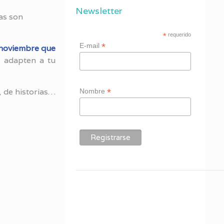
Newsletter
as son
*
requerido
*
E-mail
 noviembre que
e adapten a tu
*
 de historias…
Nombre