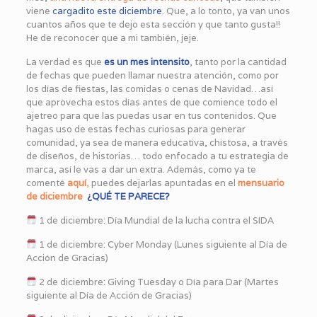
viene
cargadito este diciembre
. Que, a lo tonto, ya van unos
cuantos años que te dejo esta sección y que tanto gusta!!
He de reconocer que a mi también, jeje.
La verdad es que
es un mes intensito
, tanto por la cantidad
de fechas que pueden llamar nuestra atención, como por
los días de fiestas, las comidas o cenas de Navidad…así
que aprovecha estos días antes de que comience todo el
ajetreo para que las puedas usar en tus contenidos. Que
hagas uso de estas fechas curiosas para generar
comunidad, ya sea de manera educativa, chistosa, a través
de diseños, de historias… todo enfocado a tu estrategia de
marca, así le vas a dar un extra. Además, como ya te
comenté
aquí
,
puedes dejarlas apuntadas en el
mensuario
de diciembre
¿QUÉ TE PARECE?
1 de diciembre: Día Mundial de la lucha contra el SIDA
1 de diciembre: Cyber Monday (Lunes siguiente al Día de
Acción de Gracias)
2 de diciembre: Giving Tuesday o Día para Dar (Martes
siguiente al Día de Acción de Gracias)