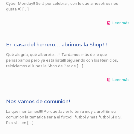
Cyber Monday!! Será por celebrar, con lo que a nosotros nos
gusta =)
[…]
Leer más
En casa del herrero… abrimos la Shop!!!
Qué alegría, qué alboroto….!! Tardamos más de lo que
pensábamos pero ya está lista!!! Siguiendo con los Reinicios,
reiniciamos el lunes la Shop de Par de
[…]
Leer más
Nos vamos de comunión!
La que montamos!!!! Porque Javier lo tenía muy claro!! En su
comunión la temática sería el fútbol, fútbol y más fútbol SÍ o SÍ.
Eso sí… en
[…]