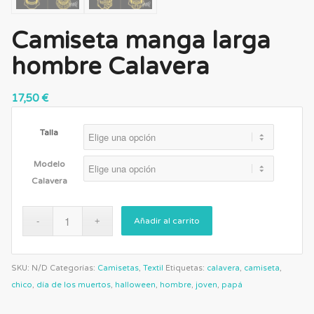
Camiseta manga larga
hombre Calavera
17,50
€
Talla
Modelo
Calavera
Añadir al carrito
SKU:
N/D
Categorías:
Camisetas
,
Textil
Etiquetas:
calavera
,
camiseta
,
chico
,
día de los muertos
,
halloween
,
hombre
,
joven
,
papá