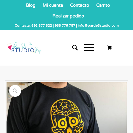
Blog
Mi cuenta
Contacto
Carrito
Realizar pedido
Contacta: 691 677 522 | 955 776 787 | info@parde3studio.com