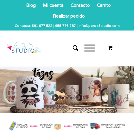
Blog
Mi cuenta
Contacto
Carrito
Realizar pedido
Contacta: 691 677 522 | 955 776 787 | info@parde3studio.com