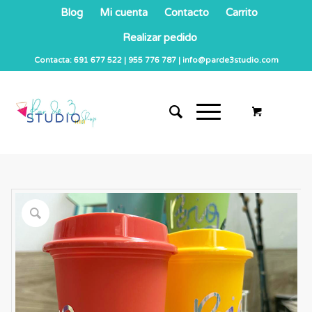
Blog
Mi cuenta
Contacto
Carrito
Realizar pedido
Contacta: 691 677 522 | 955 776 787 | info@parde3studio.com