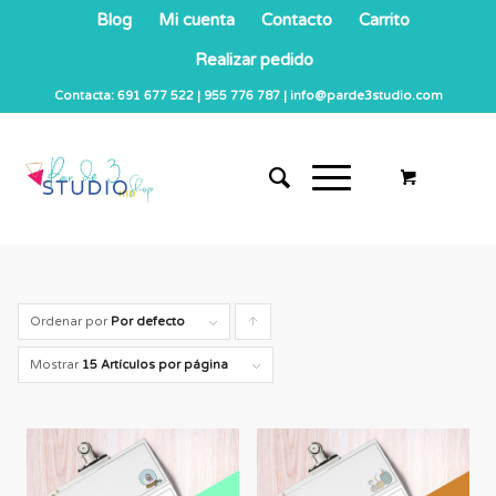
Blog
Mi cuenta
Contacto
Carrito
Realizar pedido
Contacta: 691 677 522 | 955 776 787 | info@parde3studio.com
Ordenar por
Por defecto
Pulsa
para
Mostrar
15 Artículos por página
ordenar
los
cupones
de