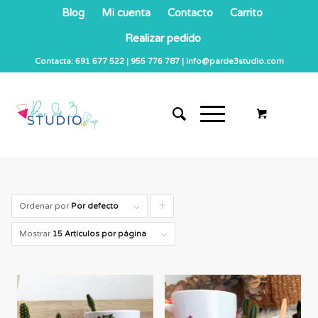
Blog
Mi cuenta
Contacto
Carrito
Realizar pedido
Contacta: 691 677 522 | 955 776 787 | info@parde3studio.com
Ordenar por
Por defecto
Pulsa
para
Mostrar
15 Artículos por página
ordenar
los
cupones
de