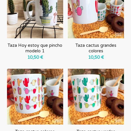
forma
ascendente
Taza Hoy estoy que pincho
Taza cactus grandes
modelo 1
colores
10,50
€
10,50
€