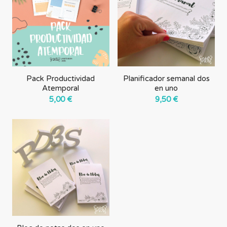
forma
ascendente
Pack Productividad
Planificador semanal dos
Atemporal
en uno
5,00
€
9,50
€