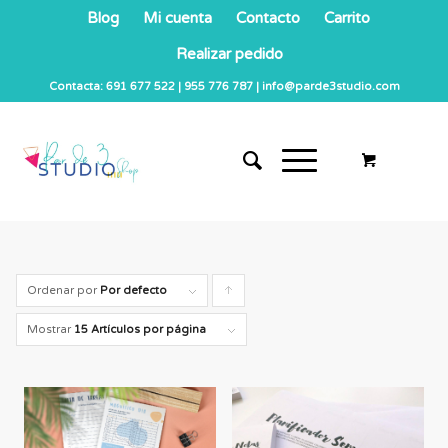
Blog
Mi cuenta
Contacto
Carrito
Realizar pedido
Contacta: 691 677 522 | 955 776 787 | info@parde3studio.com
Ordenar por
Por defecto
Pulsa
para
Mostrar
15 Artículos por página
ordenar
los
cupones
de