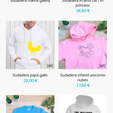
Sudadera mamá gallina
Sudadera infantil cat i´m
princess
16,50
€
Sudadera papá gallo
Sudadera infantil unicornio
nubes
22,00
€
17,50
€