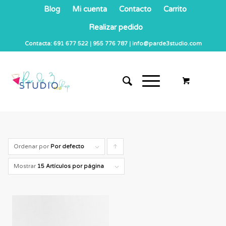
Blog
Mi cuenta
Contacto
Carrito
Realizar pedido
Contacta: 691 677 522 | 955 776 787 | info@parde3studio.com
Ordenar por
Por defecto
Pulsa
para
Mostrar
15 Artículos por página
ordenar
los
cupones
de