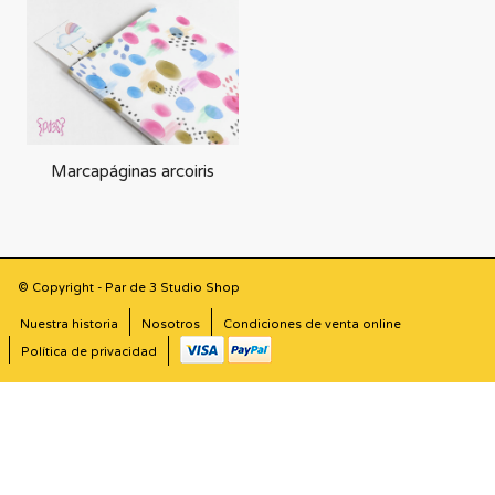
forma
ascendente
Marcapáginas arcoiris
© Copyright - Par de 3 Studio Shop
Nuestra historia
Nosotros
Condiciones de venta online
Política de privacidad