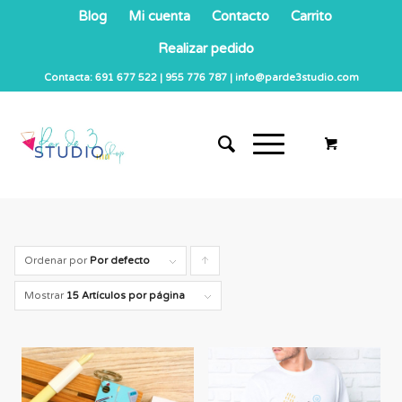
Blog
Mi cuenta
Contacto
Carrito
Realizar pedido
Contacta: 691 677 522 | 955 776 787 | info@parde3studio.com
Ordenar por
Por defecto
Pulsa
para
Mostrar
15 Artículos por página
ordenar
los
cupones
de