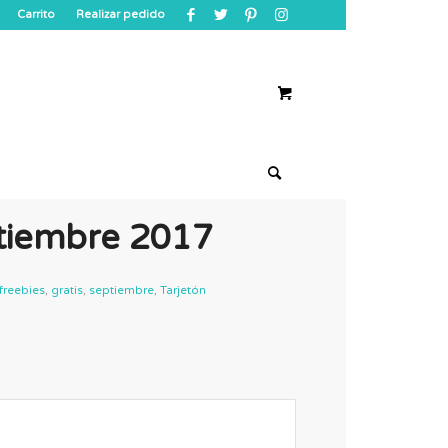
Carrito
Realizar pedido
ptiembre 2017
freebies
,
gratis
,
septiembre
,
Tarjetón