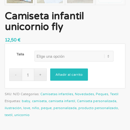
Camiseta infantil
unicornio fly
12,50
€
Talla
Añadir al carrito
SKU:
N/D
Categorías:
Camisetas infantiles
,
Novedades
,
Peques
,
Textil
Etiquetas:
baby
,
camiseta
,
camiseta infantil
,
Camiseta personalizada
,
ilustración
,
love
,
niño
,
peque
,
personalizada
,
producto personalizado
,
textil
,
unicornio