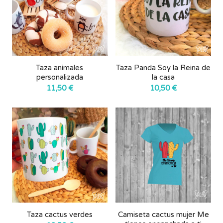
Taza animales
Taza Panda Soy la Reina de
personalizada
la casa
11,50
€
10,50
€
Taza cactus verdes
Camiseta cactus mujer Me