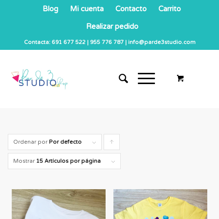
Blog
Mi cuenta
Contacto
Carrito
Realizar pedido
Contacta: 691 677 522 | 955 776 787 | info@parde3studio.com
Ordenar por
Por defecto
Pulsa
para
Mostrar
15 Artículos por página
ordenar
los
cupones
de