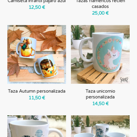
Camiseta infantil pájaro azul
Tazas flamencos recién
casados
12,50
€
25,00
€
Taza Autumn personalizada
Taza unicornio
personalizada
11,50
€
14,50
€