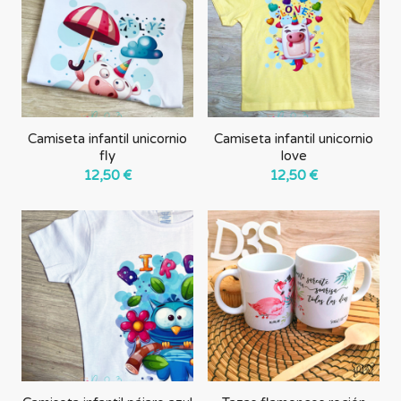
forma
ascendente
Camiseta infantil unicornio
Camiseta infantil unicornio
fly
love
12,50
€
12,50
€