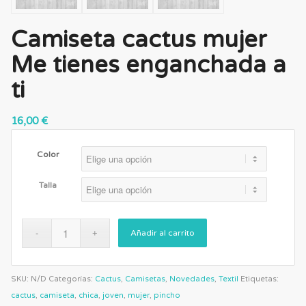
Camiseta cactus mujer
Me tienes enganchada a
ti
16,00
€
Color
Talla
Añadir al carrito
SKU:
N/D
Categorías:
Cactus
,
Camisetas
,
Novedades
,
Textil
Etiquetas:
cactus
,
camiseta
,
chica
,
joven
,
mujer
,
pincho