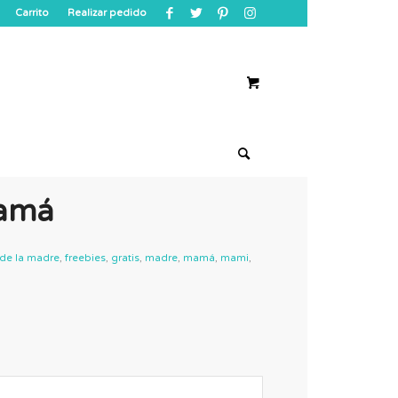
Carrito
Realizar pedido
mamá
 de la madre
,
freebies
,
gratis
,
madre
,
mamá
,
mami
,