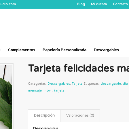
studio.com
Blog
Mi cuenta
Contacto
e
Complementos
Papelería Personalizada
Descargables
Tarjeta felicidades 
Categorías:
Descargables
,
Tarjeta
Etiquetas:
descargable
,
día
mensaje
,
móvil
,
tarjeta
Descripción
Valoraciones (0)
Descripción