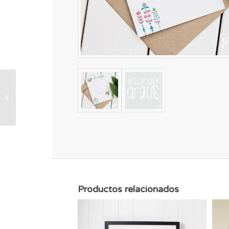
Tarjeta mami eres la
pera limonera
Productos relacionados