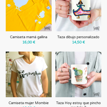
forma
ascendente
Camiseta mamá gallina
Taza dibujo personalizado
16,00
€
14,50
€
Camiseta mujer Mombie
Taza Hoy estoy que pincho