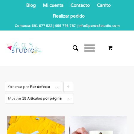
Blog
Mi cuenta
Contacto
Carrito
Realizar pedido
Contacta: 691 677 522 | 955 776 787 | info@parde3studio.com
Ordenar por
Por defecto
Pulsa
para
Mostrar
15 Artículos por página
ordenar
los
cupones
de