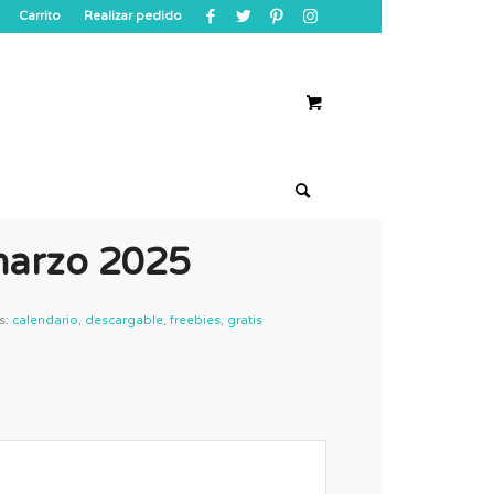
Carrito
Realizar pedido
marzo 2025
s:
calendario
,
descargable
,
freebies
,
gratis