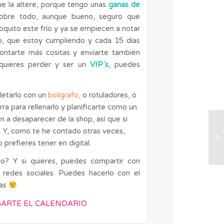
ue la altere, porque tengo unas
ganas de
 sobre todo, aunque bueno, seguro que
oquito este frío y ya se empiecen a notar
o, que estoy cumpliendo y cada 15 días
ontarte más cositas y enviarte también
 quieres perder y ser un
VIP´s
, puedes
letarlo con un
bolígrafo
,
o rotuladores, o
rra para rellenarlo y planificarte como un
 a desaparecer de la shop, así que si
d. Y, como te he contado otras veces,
lo prefieres tener en digital.
lo? Y si quieres, puedes compartir con
 redes sociales. Puedes hacerlo con el
las
GARTE EL CALENDARIO