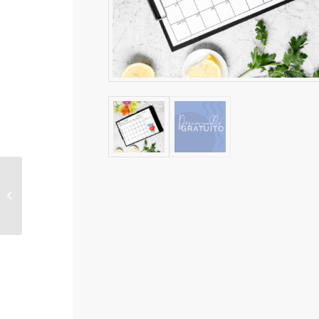
Sudadera infantil
unicornio arco iris