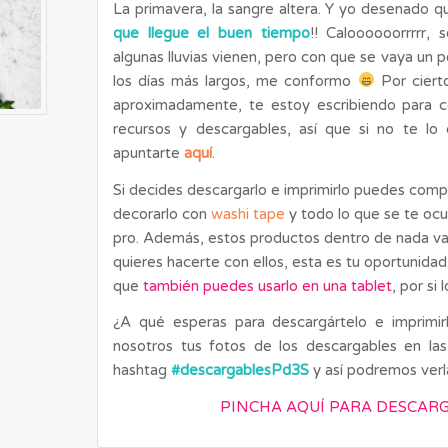
La primavera, la sangre altera. Y yo desenado q
que llegue el buen tiempo
!! Caloooooorrrrr,
algunas lluvias vienen, pero con que se vaya un p
los días más largos, me conformo
Por ciert
aproximadamente, te estoy escribiendo para c
recursos y descargables, así que si no te lo
apuntarte
aquí
.
Si decides descargarlo e imprimirlo puedes comp
decorarlo con
washi tape
y todo lo que se te ocu
pro. Además, estos productos dentro de nada van
quieres hacerte con ellos, esta es tu oportunida
que
también puedes usarlo en una tablet
, por si 
¿A qué esperas para descargártelo e imprimir
nosotros tus fotos de los descargables en las
hashtag
#descargablesPd3S
y así podremos ver
PINCHA AQUÍ PARA DESCAR