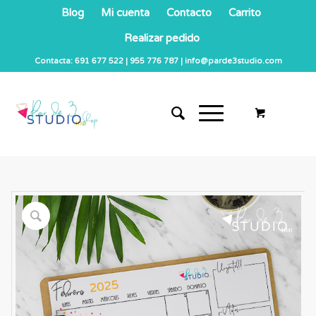
Blog
Mi cuenta
Contacto
Carrito
Realizar pedido
Contacta: 691 677 522 | 955 776 787 | info@parde3studio.com