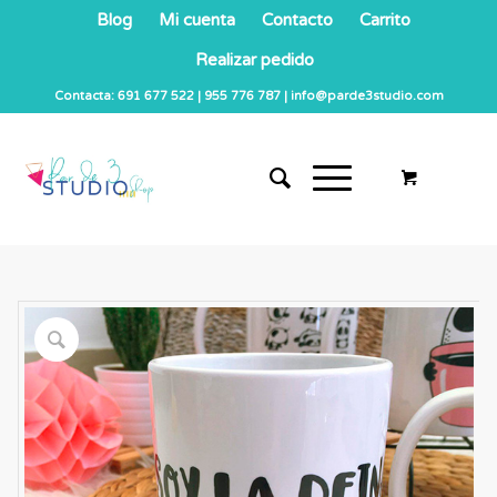
Blog
Mi cuenta
Contacto
Carrito
Realizar pedido
Contacta: 691 677 522 | 955 776 787 | info@parde3studio.com